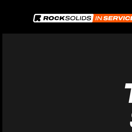
Przejdź
do
treści