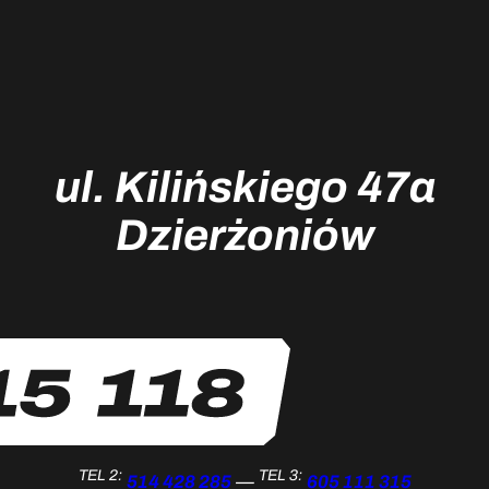
ul. Kilińskiego 47a
Dzierżoniów
TEL 2:
TEL 3:
514 428 285
— ‎
605 111 315