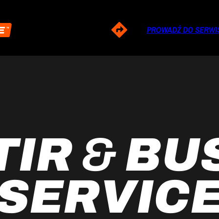
PROWADŹ DO SERWI
TIR
&
BU
SERVIC