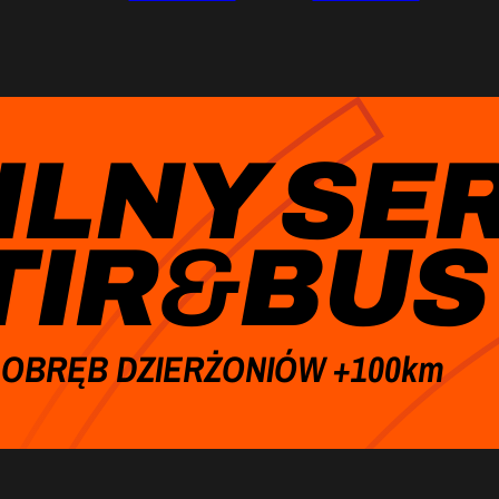
ILNY SE
TIR
&
BUS
OBRĘB DZIERŻONIÓW +100km